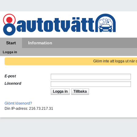
Start
Information
Logga in
Glöm inte att logga ut när d
E-post
Lösenord
Logga in
Tillbaka
Glömt lösenord?
Din IP-adress: 216.73.217.31